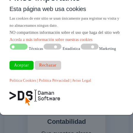
principales plataformas:
Esta página web usa cookies
eDiversa - Edicom, etc
Las cookies de este sitio se usan únicamente para registrar su visita y
Gestión directa de pedidos
no almacenamos ningun dato.
de clientes.
NO compartimos información sobre el uso que haga del sitio web
Envío automatizado de
Acceda a más información sobre nuestras cookies
documentos a clientes
Técnicas
Estadística
Marketing
Impresión de
etiquetas SSCC.
Politica Cookies
| Politica Privacidad
| Aviso Legal
Contabilidad